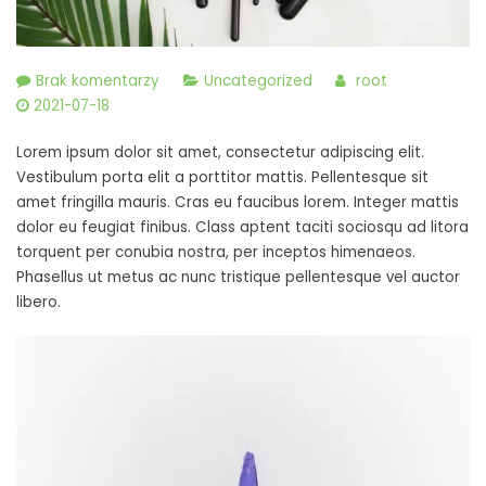
do
Brak komentarzy
Uncategorized
root
Nunc
2021-07-18
tristique
Lorem ipsum dolor sit amet, consectetur adipiscing elit.
turpis
Vestibulum porta elit a porttitor mattis. Pellentesque sit
ac
amet fringilla mauris. Cras eu faucibus lorem. Integer mattis
turpis
dolor eu feugiat finibus. Class aptent taciti sociosqu ad litora
vestibulum,
torquent per conubia nostra, per inceptos himenaeos.
at
Phasellus ut metus ac nunc tristique pellentesque vel auctor
semper
libero.