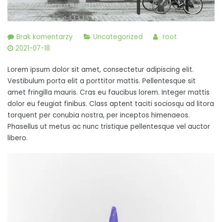
do
Brak komentarzy
Uncategorized
root
Sed
2021-07-18
magna
Lorem ipsum dolor sit amet, consectetur adipiscing elit.
dui,
Vestibulum porta elit a porttitor mattis. Pellentesque sit
dignissim
amet fringilla mauris. Cras eu faucibus lorem. Integer mattis
id
dolor eu feugiat finibus. Class aptent taciti sociosqu ad litora
felis
torquent per conubia nostra, per inceptos himenaeos.
vitae,
Phasellus ut metus ac nunc tristique pellentesque vel auctor
consectetur
libero.