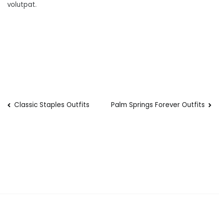
volutpat.
Nawigacja
Classic Staples Outfits
Palm Springs Forever Outfits
wpisu